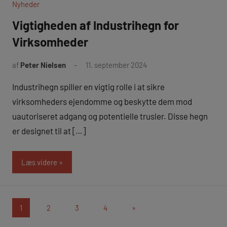
Nyheder
Vigtigheden af Industrihegn for
Virksomheder
af
Peter Nielsen
11. september 2024
Industrihegn spiller en vigtig rolle i at sikre
virksomheders ejendomme og beskytte dem mod
uautoriseret adgang og potentielle trusler. Disse hegn
er designet til at […]
Læs videre
1
2
3
4
Næste
»
Navigation
indlæg