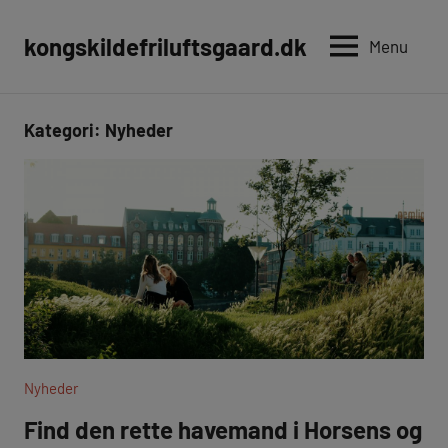
Videre
til
kongskildefriluftsgaard.dk
Menu
indhold
Kategori:
Nyheder
Nyheder
Find den rette havemand i Horsens og