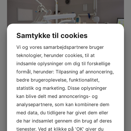
Samtykke til cookies
Vi og vores samarbejdspartnere bruger
teknologier, herunder cookies, til at
indsamle oplysninger om dig til forskellige
Nyheder
formål, herunder: Tilpasning af annoncering,
Sådan finder du den rette tandlæge i
bedre brugeroplevelse, funktionalitet,
Søborg for dine behov
statistik og marketing. Disse oplysninger
kan blive delt med annoncerings- og
af
Peter Nielsen
7. november 2025
analysepartnere, som kan kombinere dem
med data, du tidligere har givet dem eller
Når du søger efter en tandlæge i Søborg, er det vigtigt
de har indsamlet gennem din brug af deres
at vælge en klinik, der kan tilbyde både professionel
tjenester. Ved at klikke på 'OK' giver du